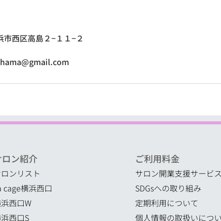
浜市西区高島２−１１−２
kohama@gmail.com
サロン紹介
ご利用料金
サロンリスト
サロン開業支援サービ
a cage横浜西口
SDGsへの取り組み
横浜西口W
定期利用について
横浜西口S
個人情報の取扱いにつ