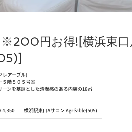
間※200円お得![横浜東
5)]
(アグレアーブル)
ー５階５０５号室
リーンを基調とした清潔感のある内装の18㎡
0
￥4,350
横浜駅東口Aサロン Agréable(505)