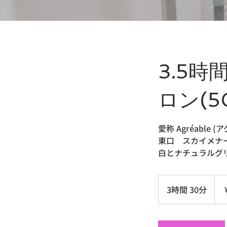
3.5時
ロン(50
愛称 Agréable 
東口 スカイメナ
白とナチュラルグ
4,35
円
3時間 30分
3
時
間
3