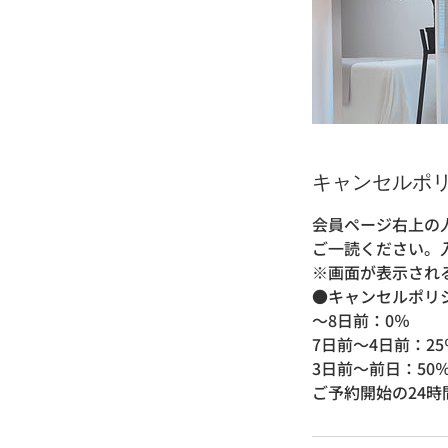
キャンセルポ
会員ページ右上の
ご一読ください。入
※画面が表示され
●キャンセルポリ
～8日前：0％
7日前～4日前：25
3日前〜前日：50
ご予約開始の24時