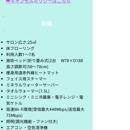
➡キャンセルポリシーはこちら
設備
サロン広さ:25㎡
床フローリング
利用人数1～7名
施術ベッド(折り畳み式)2台 W70×D180
高さ調節可(50～70cm)
痩身用遠赤外線ヒートマット
フェイス用スチーマー
ミネラルウォーターサーバー
​タオルウォーマー(7.5L)
ミニシンク・ミニ冷蔵庫・電子レンジ・電
気ケトル
高速Wi-fi環境(受信最大440Mbps/送信最大
75Mbps)
照明(調光機能・ファン付き)
エアコン ・空気清浄機