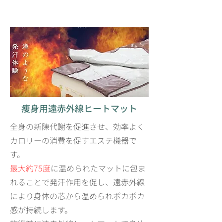
痩身用​遠赤外線ヒートマット
全身の新陳代謝を促進させ、効率よく
カロリーの消費を促すエステ機器で
す。
最大約75度
に温められたマットに包ま
れることで発汗作用を促し、遠赤外線
により身体の芯から温められポカポカ
感が持続します。