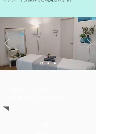
1時間 1,300円
(以降30分ごとに650円)
25
㎡
待合室ありの