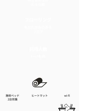
​広々空間
フローリング
あたたかみのある
​フロア
利用人数
1～7名様
施術ベッド
ヒートマット
wi-fi
​2台完備