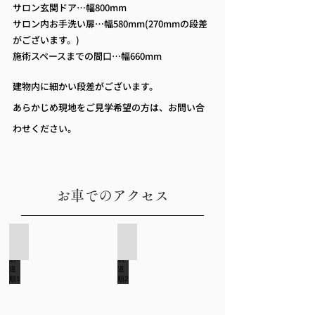
サロン玄関ドア…幅800mm
サロン内お手洗い扉…幅580mm(270mmの段差
がございます。)
​施術スペースまでの間口…幅660mm
建物内に細かい段差がございます。
あらかじめ現地をご見学希望の方は、お問い合
わせください。
お車でのアクセス
西口店道順1
西口店道順2
横
交
浜
差
駅
点
み
を
な
内