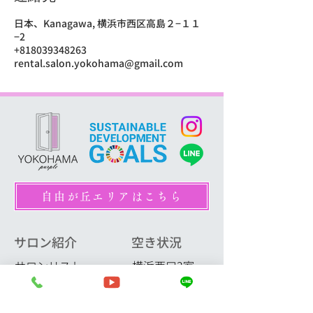
日本、Kanagawa, 横浜市西区高島２−１１
−2
+818039348263
rental.salon.yokohama@gmail.com
自由が丘エリアはこちら
サロン紹介
空き状況
サロンリスト
横浜西口3室
La cage横浜西口
横浜東口7室
横浜西口W