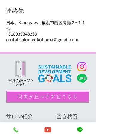
連絡先
日本、Kanagawa, 横浜市西区高島２−１１
−2
+818039348263
rental.salon.yokohama@gmail.com
自由が丘エリアはこちら
サロン紹介
空き状況
サロンリスト
横浜西口3室
La cage横浜西口
横浜東口7室