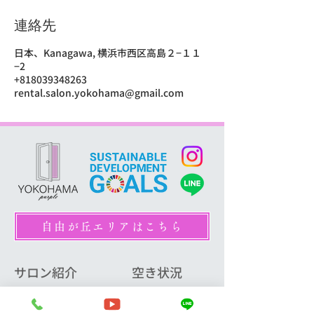
連絡先
日本、Kanagawa, 横浜市西区高島２−１１
−2
+818039348263
rental.salon.yokohama@gmail.com
自由が丘エリアはこちら
サロン紹介
空き状況
サロンリスト
横浜西口3室
La cage横浜西口
横浜東口7室