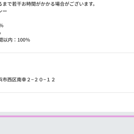
るまで若干お時間がかかる場合がございます。
シー
％
％
間以内：100％
浜市西区南幸２−２０−１２