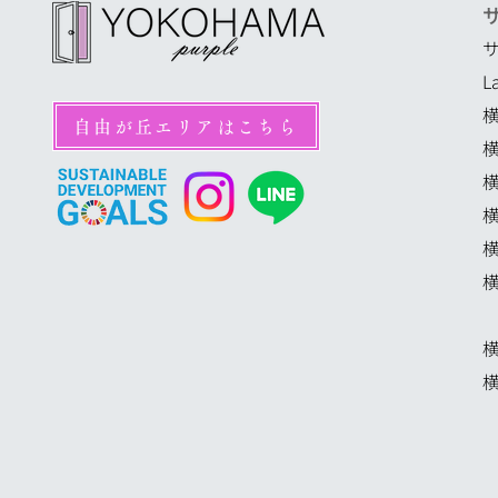
L
自由が丘エリアはこちら
横
横