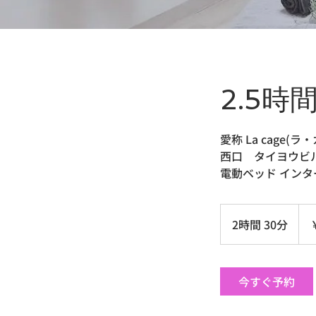
2.5時
愛称 La cage(ラ
西口 タイヨウビ
電動ベッド インタ
3,00
円
2時間 30分
2
時
間
3
今すぐ予約
0
分