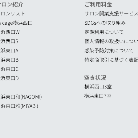
サロン紹介
ご利用料金
サロンリスト
サロン開業支援サービ
a cage横浜西口
SDGsへの取り組み
横浜西口W
定期利用について
横浜西口S
個人情報の取扱いにつ
横浜東口A
感染予防対策について
横浜東口B
特定商取引に基づく表
横浜東口C
空き状況
横浜東口D
横浜西口3室
横浜東口7室
浜東口和(NAGOMI)
浜東口雅(MIYABI)