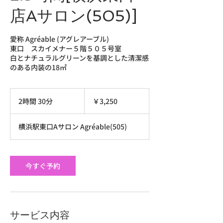
店Aサロン(505)]
愛称 Agréable (アグレアーブル)
東口 スカイメナー５階５０５号室
白とナチュラルグリーンを基調とした清潔感
のある内装の18㎡
3,250
円
2時間 30分
2
￥3,250
時
間
横浜駅東口Aサロン Agréable(505)
3
0
分
今すぐ予約
サービス内容